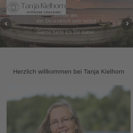
Skip
Open
Close
to
mobile
mobile
Werde der,
content
der Du wirklich sein willst!
menu
menu
Gerne helfe ich Dir dabei.
Herzlich willkommen bei Tanja Kielhorn